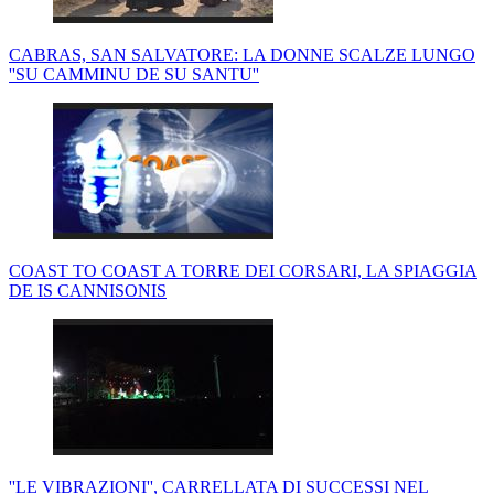
CABRAS, SAN SALVATORE: LA DONNE SCALZE LUNGO
''SU CAMMINU DE SU SANTU''
COAST TO COAST A TORRE DEI CORSARI, LA SPIAGGIA
DE IS CANNISONIS
''LE VIBRAZIONI'', CARRELLATA DI SUCCESSI NEL