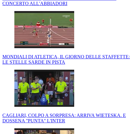
CONCERTO ALL'ABBIADORI
MONDIALI DI ATLETICA, IL GIORNO DELLE STAFFETTE:
LE STELLE SARDE IN PISTA
CAGLIARI, COLPO A SORPRESA: ARRIVA WIETESKA. E
DOSSENA ''PUNTA'' L'INTER