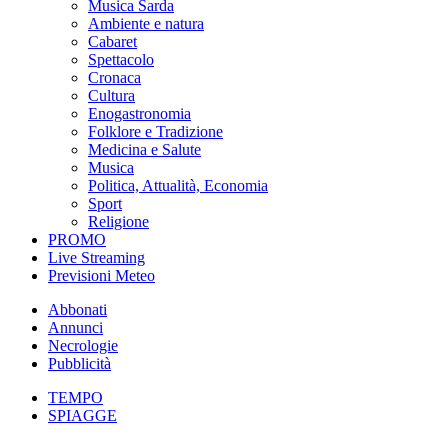
Musica Sarda
Ambiente e natura
Cabaret
Spettacolo
Cronaca
Cultura
Enogastronomia
Folklore e Tradizione
Medicina e Salute
Musica
Politica, Attualità, Economia
Sport
Religione
PROMO
Live Streaming
Previsioni Meteo
Abbonati
Annunci
Necrologie
Pubblicità
TEMPO
SPIAGGE