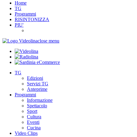
Home
TG
Programmi
RISINTONIZZA
PIU'
close menu
TG
Edizioni
Servizi TG
Anteprime
Programmi
Informazione
Spettacolo
Sport
Cultura
Eventi
Cucina
Video Clips