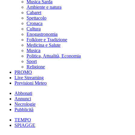
Musica Sarda
Ambiente e natura
Cabaret
Spettacolo
Cronaca
Cultura
Enogastronomia
Folklore e Tradizione
Medicina e Salute
Musica
Politica, Attualità, Economia
Sport
Religione
PROMO
Live Streaming
Previsioni Meteo
Abbonati
Annunci
Necrologie
Pubblicità
TEMPO
SPIAGGE