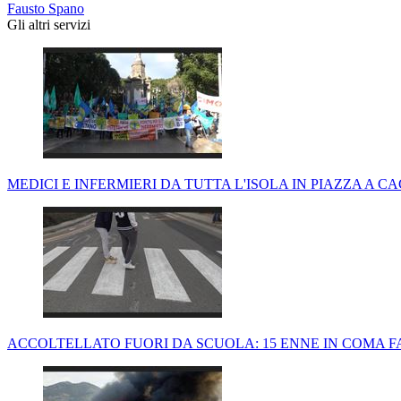
Fausto Spano
Gli altri servizi
MEDICI E INFERMIERI DA TUTTA L'ISOLA IN PIAZZA A C
ACCOLTELLATO FUORI DA SCUOLA: 15 ENNE IN COMA F