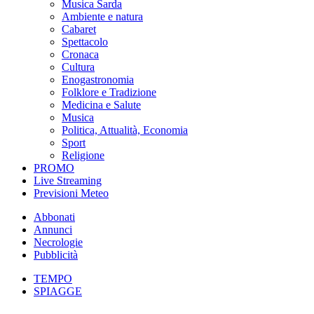
Musica Sarda
Ambiente e natura
Cabaret
Spettacolo
Cronaca
Cultura
Enogastronomia
Folklore e Tradizione
Medicina e Salute
Musica
Politica, Attualità, Economia
Sport
Religione
PROMO
Live Streaming
Previsioni Meteo
Abbonati
Annunci
Necrologie
Pubblicità
TEMPO
SPIAGGE