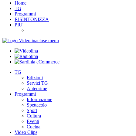
Home
TG
Programmi
RISINTONIZZA
PIU'
close menu
TG
Edizioni
Servizi TG
Anteprime
Programmi
Informazione
Spettacolo
Sport
Cultura
Eventi
Cucina
Video Clips