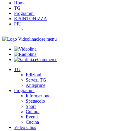
Home
TG
Programmi
RISINTONIZZA
PIU'
close menu
TG
Edizioni
Servizi TG
Anteprime
Programmi
Informazione
Spettacolo
Sport
Cultura
Eventi
Cucina
Video Clips