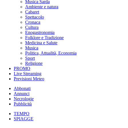
Musica Sarda
Ambiente e natura
Cabaret
Spettacolo
Cronaca
Cultura
Enogastronomia
Folklore e Tradizione
Medicina e Salute
Musica
Politica, Attualità, Economia
Sport
Religione
PROMO
Live Streaming
Previsioni Meteo
Abbonati
Annunci
Necrologie
Pubblicità
TEMPO
SPIAGGE