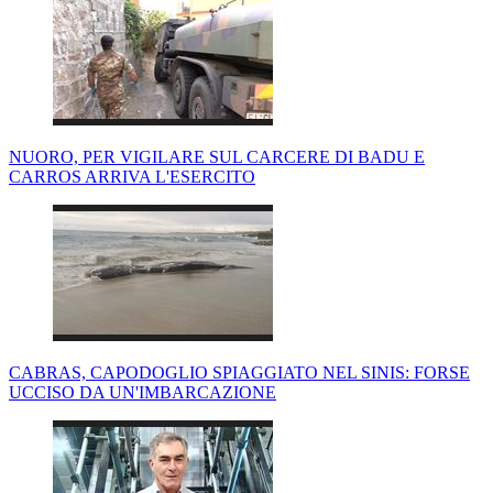
NUORO, PER VIGILARE SUL CARCERE DI BADU E
CARROS ARRIVA L'ESERCITO
CABRAS, CAPODOGLIO SPIAGGIATO NEL SINIS: FORSE
UCCISO DA UN'IMBARCAZIONE