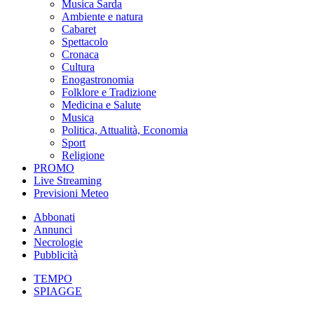
Musica Sarda
Ambiente e natura
Cabaret
Spettacolo
Cronaca
Cultura
Enogastronomia
Folklore e Tradizione
Medicina e Salute
Musica
Politica, Attualità, Economia
Sport
Religione
PROMO
Live Streaming
Previsioni Meteo
Abbonati
Annunci
Necrologie
Pubblicità
TEMPO
SPIAGGE