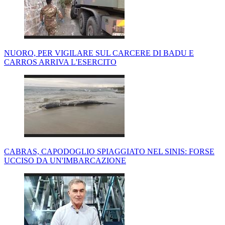
NUORO, PER VIGILARE SUL CARCERE DI BADU E
CARROS ARRIVA L'ESERCITO
CABRAS, CAPODOGLIO SPIAGGIATO NEL SINIS: FORSE
UCCISO DA UN'IMBARCAZIONE