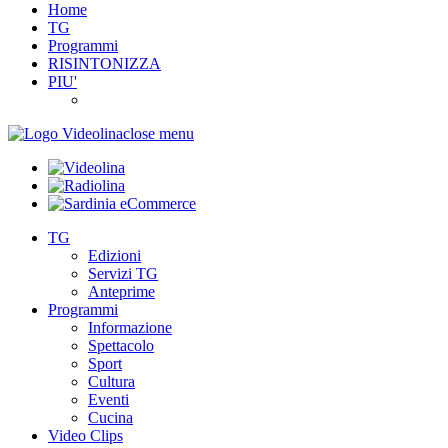
Home
TG
Programmi
RISINTONIZZA
PIU'
close menu
TG
Edizioni
Servizi TG
Anteprime
Programmi
Informazione
Spettacolo
Sport
Cultura
Eventi
Cucina
Video Clips