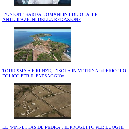
L'UNIONE SARDA DOMANI IN EDICOLA, LE
ANTICIPAZIONI DELLA REDAZIONE
TOURISMA A FIRENZE, L'ISOLA IN VETRINA: «PERICOLO
EOLICO PER IL PAESAGGIO»
LE ''PINNETTAS DE PEDRA'', IL PROGETTO PER LUOGHI