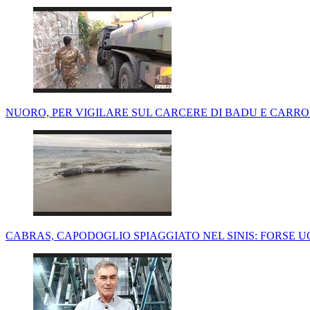
NUORO, PER VIGILARE SUL CARCERE DI BADU E CARRO
CABRAS, CAPODOGLIO SPIAGGIATO NEL SINIS: FORSE 