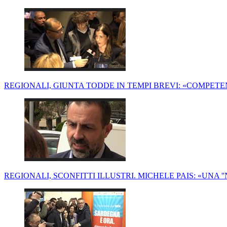
REGIONALI, GIUNTA TODDE IN TEMPI BREVI: «COMPETE
REGIONALI, SCONFITTI ILLUSTRI. MICHELE PAIS: «UNA ''