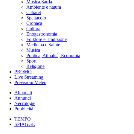
Musica Sarda
Ambiente e natura
Cabaret
Spettacolo
Cronaca
Cultura
Enogastronomia
Folklore e Tradizione
Medicina e Salute
Musica
Politica, Attualità, Economia
Sport
Religione
PROMO
Live Streaming
Previsioni Meteo
Abbonati
Annunci
Necrologie
Pubblicità
TEMPO
SPIAGGE