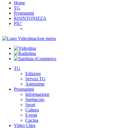
Home
TG
Programmi
RISINTONIZZA
PIU'
close menu
TG
Edizioni
Servizi TG
Anteprime
Programmi
Informazione
Spettacolo
Sport
Cultura
Eventi
Cucina
Video Clips