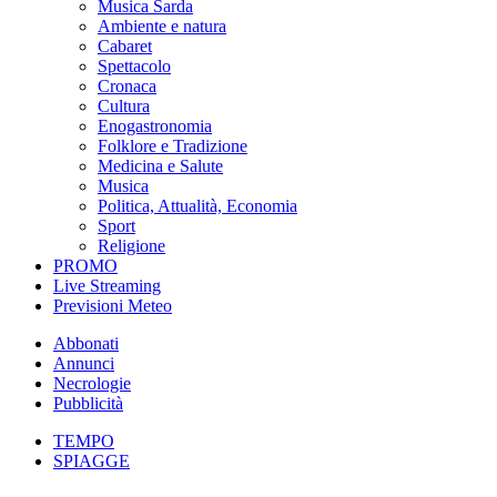
Musica Sarda
Ambiente e natura
Cabaret
Spettacolo
Cronaca
Cultura
Enogastronomia
Folklore e Tradizione
Medicina e Salute
Musica
Politica, Attualità, Economia
Sport
Religione
PROMO
Live Streaming
Previsioni Meteo
Abbonati
Annunci
Necrologie
Pubblicità
TEMPO
SPIAGGE