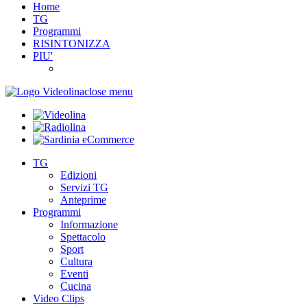
Home
TG
Programmi
RISINTONIZZA
PIU'
close menu
TG
Edizioni
Servizi TG
Anteprime
Programmi
Informazione
Spettacolo
Sport
Cultura
Eventi
Cucina
Video Clips