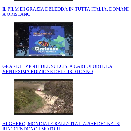
IL FILM DI GRAZIA DELEDDA IN TUTTA ITALIA, DOMANI
A ORISTANO
GRANDI EVENTI DEL SULCIS, A CARLOFORTE LA
VENTESIMA EDIZIONE DEL GIROTONNO
ALGHERO, MONDIALE RALLY ITALIA-SARDEGNA: SI
RIACCENDONO I MOTORI