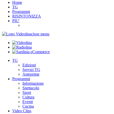
Home
TG
Programmi
RISINTONIZZA
PIU'
close menu
TG
Edizioni
Servizi TG
Anteprime
Programmi
Informazione
Spettacolo
Sport
Cultura
Eventi
Cucina
Video Clips