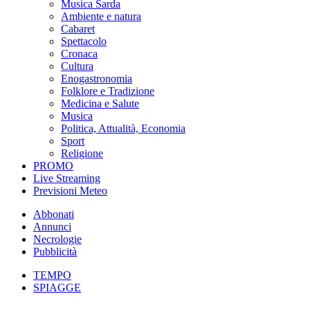
Musica Sarda
Ambiente e natura
Cabaret
Spettacolo
Cronaca
Cultura
Enogastronomia
Folklore e Tradizione
Medicina e Salute
Musica
Politica, Attualità, Economia
Sport
Religione
PROMO
Live Streaming
Previsioni Meteo
Abbonati
Annunci
Necrologie
Pubblicità
TEMPO
SPIAGGE