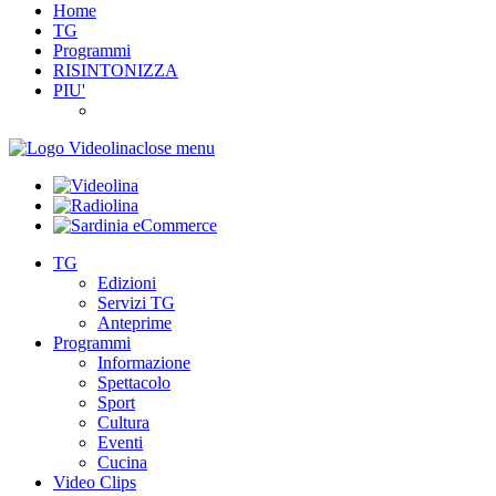
Home
TG
Programmi
RISINTONIZZA
PIU'
close menu
TG
Edizioni
Servizi TG
Anteprime
Programmi
Informazione
Spettacolo
Sport
Cultura
Eventi
Cucina
Video Clips