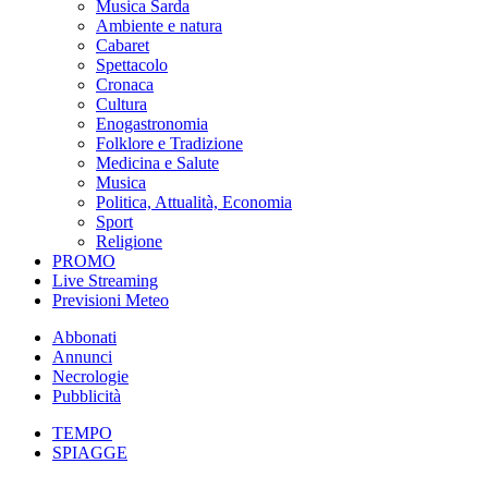
Musica Sarda
Ambiente e natura
Cabaret
Spettacolo
Cronaca
Cultura
Enogastronomia
Folklore e Tradizione
Medicina e Salute
Musica
Politica, Attualità, Economia
Sport
Religione
PROMO
Live Streaming
Previsioni Meteo
Abbonati
Annunci
Necrologie
Pubblicità
TEMPO
SPIAGGE