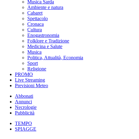
Musica Sarda
Ambiente e natura
Cabaret
Spettacolo
Cronaca
Cultura
Enogastronomia
Folklore e Tradizione
Medicina e Salute
Musica
Politica, Attualità, Economia
Sport
Religione
PROMO
Live Streaming
Previsioni Meteo
Abbonati
Annunci
Necrologie
Pubblicità
TEMPO
SPIAGGE