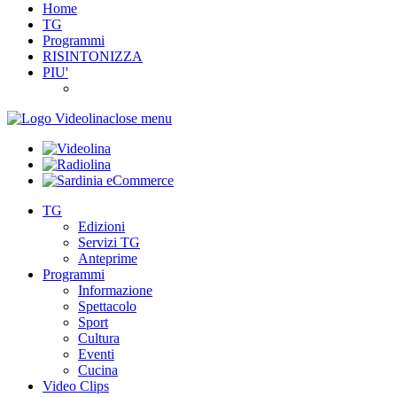
Home
TG
Programmi
RISINTONIZZA
PIU'
close menu
TG
Edizioni
Servizi TG
Anteprime
Programmi
Informazione
Spettacolo
Sport
Cultura
Eventi
Cucina
Video Clips