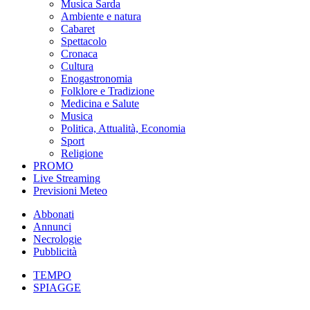
Musica Sarda
Ambiente e natura
Cabaret
Spettacolo
Cronaca
Cultura
Enogastronomia
Folklore e Tradizione
Medicina e Salute
Musica
Politica, Attualità, Economia
Sport
Religione
PROMO
Live Streaming
Previsioni Meteo
Abbonati
Annunci
Necrologie
Pubblicità
TEMPO
SPIAGGE