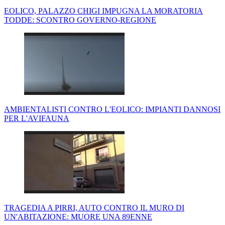
EOLICO, PALAZZO CHIGI IMPUGNA LA MORATORIA
TODDE: SCONTRO GOVERNO-REGIONE
AMBIENTALISTI CONTRO L'EOLICO: IMPIANTI DANNOSI
PER L'AVIFAUNA
TRAGEDIA A PIRRI, AUTO CONTRO IL MURO DI
UN'ABITAZIONE: MUORE UNA 89ENNE