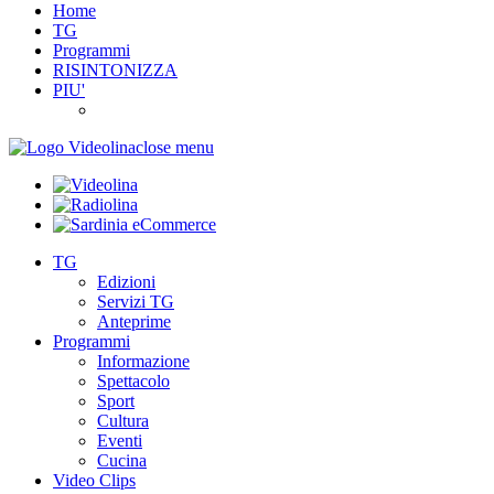
Home
TG
Programmi
RISINTONIZZA
PIU'
close menu
TG
Edizioni
Servizi TG
Anteprime
Programmi
Informazione
Spettacolo
Sport
Cultura
Eventi
Cucina
Video Clips