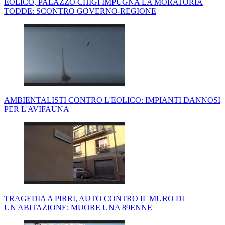
EOLICO, PALAZZO CHIGI IMPUGNA LA MORATORIA
TODDE: SCONTRO GOVERNO-REGIONE
AMBIENTALISTI CONTRO L'EOLICO: IMPIANTI DANNOSI
PER L'AVIFAUNA
TRAGEDIA A PIRRI, AUTO CONTRO IL MURO DI
UN'ABITAZIONE: MUORE UNA 89ENNE