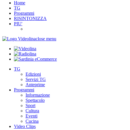
Home
TG
Programmi
RISINTONIZZA
PIU'
close menu
TG
Edizioni
Servizi TG
Anteprime
Programmi
Informazione
Spettacolo
Sport
Cultura
Eventi
Cucina
Video Clips