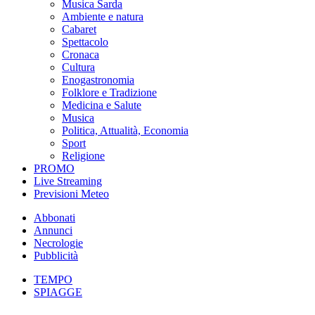
Musica Sarda
Ambiente e natura
Cabaret
Spettacolo
Cronaca
Cultura
Enogastronomia
Folklore e Tradizione
Medicina e Salute
Musica
Politica, Attualità, Economia
Sport
Religione
PROMO
Live Streaming
Previsioni Meteo
Abbonati
Annunci
Necrologie
Pubblicità
TEMPO
SPIAGGE