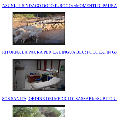
ASUNI, IL SINDACO DOPO IL ROGO: «MOMENTI DI PAURA
RITORNA LA PAURA PER LA LINGUA BLU: FOCOLAI IN G
SOS SANITÀ, ORDINE DEI MEDICI DI SASSARI: «SUBITO