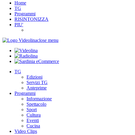
Home
TG
Programmi
RISINTONIZZA
PIU'
close menu
TG
Edizioni
Servizi TG
Anteprime
Programmi
Informazione
Spettacolo
Sport
Cultura
Eventi
Cucina
Video Clips