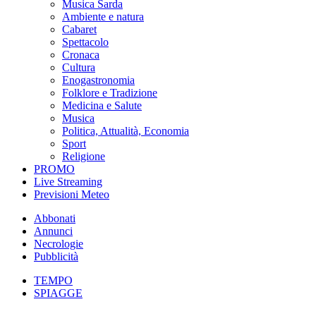
Musica Sarda
Ambiente e natura
Cabaret
Spettacolo
Cronaca
Cultura
Enogastronomia
Folklore e Tradizione
Medicina e Salute
Musica
Politica, Attualità, Economia
Sport
Religione
PROMO
Live Streaming
Previsioni Meteo
Abbonati
Annunci
Necrologie
Pubblicità
TEMPO
SPIAGGE