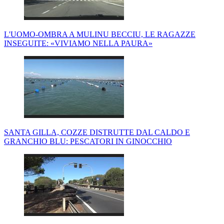
L'UOMO-OMBRA A MULINU BECCIU, LE RAGAZZE
INSEGUITE: «VIVIAMO NELLA PAURA»
SANTA GILLA, COZZE DISTRUTTE DAL CALDO E
GRANCHIO BLU: PESCATORI IN GINOCCHIO