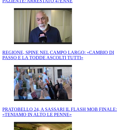
PAZIENTE: ARRESTATO 47ENNE
REGIONE, SPINE NEL CAMPO LARGO: «CAMBIO DI
PASSO E LA TODDE ASCOLTI TUTTI»
PRATOBELLO 24, A SASSARI IL FLASH MOB FINALE:
«TENIAMO IN ALTO LE PENNE»