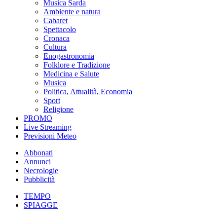
Musica Sarda
Ambiente e natura
Cabaret
Spettacolo
Cronaca
Cultura
Enogastronomia
Folklore e Tradizione
Medicina e Salute
Musica
Politica, Attualità, Economia
Sport
Religione
PROMO
Live Streaming
Previsioni Meteo
Abbonati
Annunci
Necrologie
Pubblicità
TEMPO
SPIAGGE