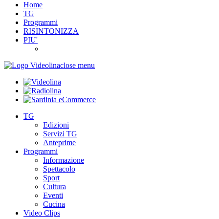
Home
TG
Programmi
RISINTONIZZA
PIU'
close menu
TG
Edizioni
Servizi TG
Anteprime
Programmi
Informazione
Spettacolo
Sport
Cultura
Eventi
Cucina
Video Clips