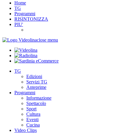
Home
TG
Programmi
RISINTONIZZA
PIU'
close menu
TG
Edizioni
Servizi TG
Anteprime
Programmi
Informazione
Spettacolo
Sport
Cultura
Eventi
Cucina
Video Clips