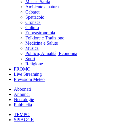
Musica Sarda
Ambiente e natura
Cabaret
Spettacolo
Cronaca
Cultura
Enogastronomia
Folklore e Tradizione
Medicina e Salute
Musica
Politica, Attualità, Economia
Sport
Religione
PROMO
Live Streaming
Previsioni Meteo
Abbonati
Annunci
Necrologie
Pubblicità
TEMPO
SPIAGGE