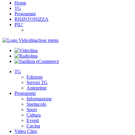
Home
TG
Programmi
RISINTONIZZA
PIU'
close menu
TG
Edizioni
Servizi TG
Anteprime
Programmi
Informazione
Spettacolo
Sport
Cultura
Eventi
Cucina
Video Clips