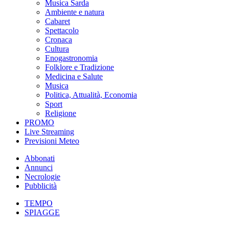
Musica Sarda
Ambiente e natura
Cabaret
Spettacolo
Cronaca
Cultura
Enogastronomia
Folklore e Tradizione
Medicina e Salute
Musica
Politica, Attualità, Economia
Sport
Religione
PROMO
Live Streaming
Previsioni Meteo
Abbonati
Annunci
Necrologie
Pubblicità
TEMPO
SPIAGGE