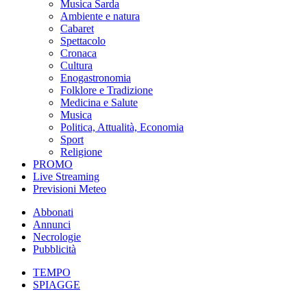
Musica Sarda
Ambiente e natura
Cabaret
Spettacolo
Cronaca
Cultura
Enogastronomia
Folklore e Tradizione
Medicina e Salute
Musica
Politica, Attualità, Economia
Sport
Religione
PROMO
Live Streaming
Previsioni Meteo
Abbonati
Annunci
Necrologie
Pubblicità
TEMPO
SPIAGGE