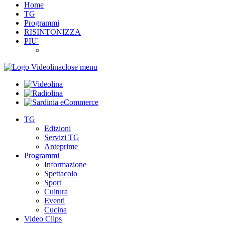
Home
TG
Programmi
RISINTONIZZA
PIU'
close menu
TG
Edizioni
Servizi TG
Anteprime
Programmi
Informazione
Spettacolo
Sport
Cultura
Eventi
Cucina
Video Clips