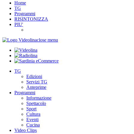
Home
TG
Programmi
RISINTONIZZA
PIU'
close menu
TG
Edizioni
Servizi TG
Anteprime
Programmi
Informazione
Spettacolo
Sport
Cultura
Eventi
Cucina
Video Clips