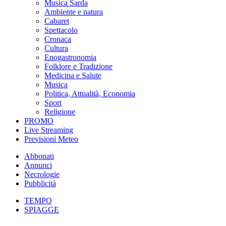
Musica Sarda
Ambiente e natura
Cabaret
Spettacolo
Cronaca
Cultura
Enogastronomia
Folklore e Tradizione
Medicina e Salute
Musica
Politica, Attualità, Economia
Sport
Religione
PROMO
Live Streaming
Previsioni Meteo
Abbonati
Annunci
Necrologie
Pubblicità
TEMPO
SPIAGGE