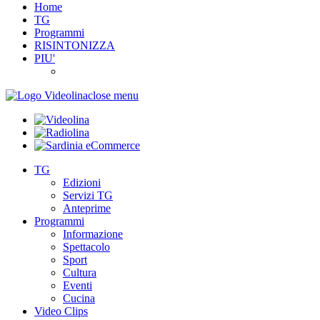
Home
TG
Programmi
RISINTONIZZA
PIU'
close menu
TG
Edizioni
Servizi TG
Anteprime
Programmi
Informazione
Spettacolo
Sport
Cultura
Eventi
Cucina
Video Clips