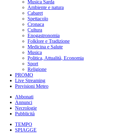
Musica Sarda
Ambiente e natura
Cabaret
Spettacolo
Cronaca
Cultura
Enogastronomia
Folklore e Tradizione
Medicina e Salute
Musica
Politica, Attualità, Economia
Sport
Religione
PROMO
Live Streaming
Previsioni Meteo
Abbonati
Annunci
Necrologie
Pubblicità
TEMPO
SPIAGGE