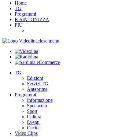
Home
TG
Programmi
RISINTONIZZA
PIU'
close menu
TG
Edizioni
Servizi TG
Anteprime
Programmi
Informazione
Spettacolo
Sport
Cultura
Eventi
Cucina
Video Clips