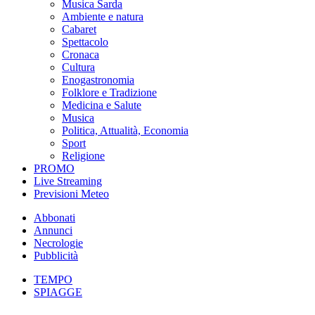
Musica Sarda
Ambiente e natura
Cabaret
Spettacolo
Cronaca
Cultura
Enogastronomia
Folklore e Tradizione
Medicina e Salute
Musica
Politica, Attualità, Economia
Sport
Religione
PROMO
Live Streaming
Previsioni Meteo
Abbonati
Annunci
Necrologie
Pubblicità
TEMPO
SPIAGGE