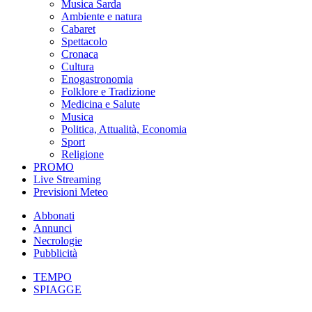
Musica Sarda
Ambiente e natura
Cabaret
Spettacolo
Cronaca
Cultura
Enogastronomia
Folklore e Tradizione
Medicina e Salute
Musica
Politica, Attualità, Economia
Sport
Religione
PROMO
Live Streaming
Previsioni Meteo
Abbonati
Annunci
Necrologie
Pubblicità
TEMPO
SPIAGGE