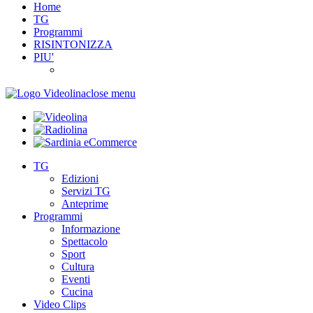
Home
TG
Programmi
RISINTONIZZA
PIU'
close menu
TG
Edizioni
Servizi TG
Anteprime
Programmi
Informazione
Spettacolo
Sport
Cultura
Eventi
Cucina
Video Clips