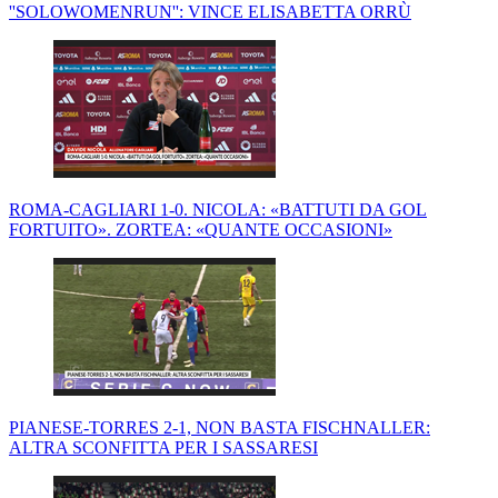
''SOLOWOMENRUN'': VINCE ELISABETTA ORRÙ
ROMA-CAGLIARI 1-0. NICOLA: «BATTUTI DA GOL
FORTUITO». ZORTEA: «QUANTE OCCASIONI»
PIANESE-TORRES 2-1, NON BASTA FISCHNALLER:
ALTRA SCONFITTA PER I SASSARESI