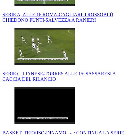
SERIE A, ALLE 16 ROMA-CAGLIARI: I ROSSOBLÙ
CHIEDONO PUNTI-SALVEZZA A RANIERI
SERIE C, PIANESE-TORRES ALLE 15: SASSARESI A
CACCIA DEL RILANCIO
BASKET, TREVISO-DINAMO ..-..: CONTINUA LA SERIE