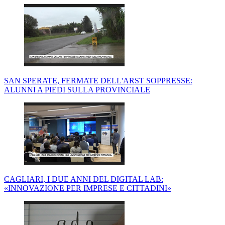
SAN SPERATE, FERMATE DELL'ARST SOPPRESSE:
ALUNNI A PIEDI SULLA PROVINCIALE
CAGLIARI, I DUE ANNI DEL DIGITAL LAB:
«INNOVAZIONE PER IMPRESE E CITTADINI»