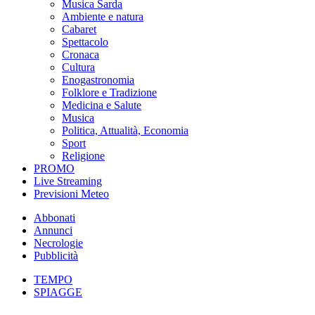
Musica Sarda
Ambiente e natura
Cabaret
Spettacolo
Cronaca
Cultura
Enogastronomia
Folklore e Tradizione
Medicina e Salute
Musica
Politica, Attualità, Economia
Sport
Religione
PROMO
Live Streaming
Previsioni Meteo
Abbonati
Annunci
Necrologie
Pubblicità
TEMPO
SPIAGGE