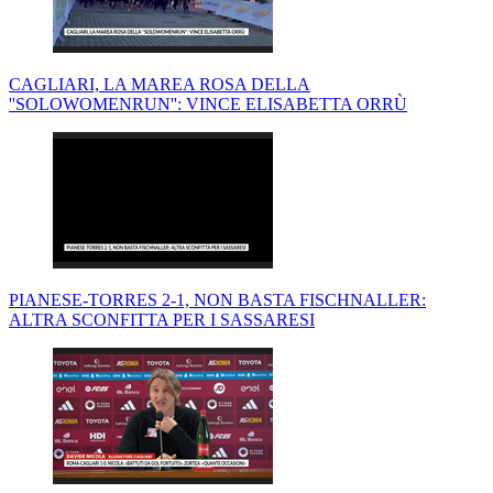
CAGLIARI, LA MAREA ROSA DELLA
''SOLOWOMENRUN'': VINCE ELISABETTA ORRÙ
PIANESE-TORRES 2-1, NON BASTA FISCHNALLER:
ALTRA SCONFITTA PER I SASSARESI