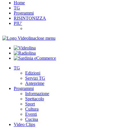
Home
TG
Programmi
RISINTONIZZA
PIU'
close menu
TG
Edizioni
Servizi TG
Anteprime
Programmi
Informazione
Spettacolo
Sport
Cultura
Eventi
Cucina
Video Clips