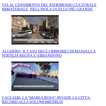
VIA AL CENSIMENTO DEL PATRIMONIO CULTURALE
IMMATERIALE, NELL'ISOLA QUELLO PIÙ GRANDE
ALGHERO, IL CASO DEGLI IMMOBILI DEMANIALI: A
FERTILIA REGNA L'ABBANDONO
CAGLIARI, LA ''MAREA ROSA'' INVADE LA CITTÀ:
RECORD ALLA SOLOWOMENRUN