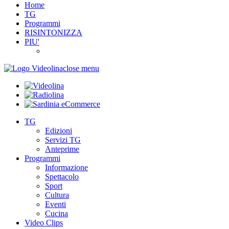
Home
TG
Programmi
RISINTONIZZA
PIU'
close menu
TG
Edizioni
Servizi TG
Anteprime
Programmi
Informazione
Spettacolo
Sport
Cultura
Eventi
Cucina
Video Clips