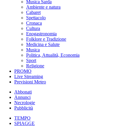
Musica Sarda
Ambiente e natura
Cabaret
Spettacolo
Cronaca
Cultura
Enogastronomia
Folklore e Tradizione
Medicina e Salute
Musica
Politica, Attualità, Economia
Sport
Religione
PROMO
Live Streaming
Previsioni Meteo
Abbonati
Annunci
Necrologie
Pubblicità
TEMPO
SPIAGGE