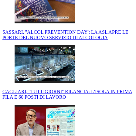
SASSARI, ''ALCOL PREVENTION DAY': LA ASL APRE LE
PORTE DEL NUOVO SERVIZIO DI ALCOLOGIA
CAGLIARI, ''TUTTIGIORNI'' RILANCIA: L'ISOLA IN PRIMA
FILA E 60 POSTI DI LAVORO