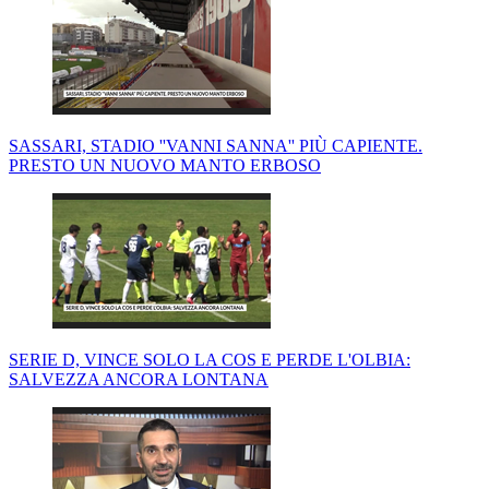
SASSARI, STADIO ''VANNI SANNA'' PIÙ CAPIENTE.
PRESTO UN NUOVO MANTO ERBOSO
SERIE D, VINCE SOLO LA COS E PERDE L'OLBIA:
SALVEZZA ANCORA LONTANA