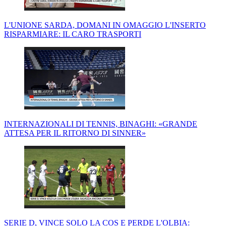
L'UNIONE SARDA, DOMANI IN OMAGGIO L'INSERTO
RISPARMIARE: IL CARO TRASPORTI
INTERNAZIONALI DI TENNIS, BINAGHI: «GRANDE
ATTESA PER IL RITORNO DI SINNER»
SERIE D, VINCE SOLO LA COS E PERDE L'OLBIA: