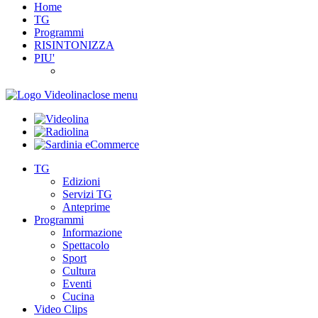
Home
TG
Programmi
RISINTONIZZA
PIU'
close menu
TG
Edizioni
Servizi TG
Anteprime
Programmi
Informazione
Spettacolo
Sport
Cultura
Eventi
Cucina
Video Clips