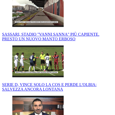
SASSARI, STADIO ''VANNI SANNA'' PIÙ CAPIENTE.
PRESTO UN NUOVO MANTO ERBOSO
SERIE D, VINCE SOLO LA COS E PERDE L'OLBIA:
SALVEZZA ANCORA LONTANA