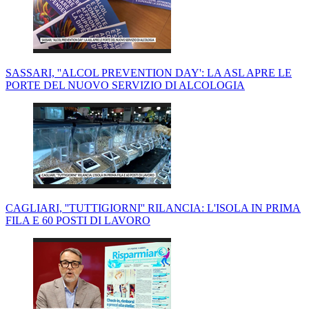
SASSARI, ''ALCOL PREVENTION DAY': LA ASL APRE LE
PORTE DEL NUOVO SERVIZIO DI ALCOLOGIA
CAGLIARI, ''TUTTIGIORNI'' RILANCIA: L'ISOLA IN PRIMA
FILA E 60 POSTI DI LAVORO