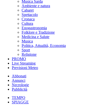
Musica Sarda
Ambiente e natura
Cabaret
Spettacolo
Cronaca
Cultura
Enogastronomia
Folklore e Tradizione
Medicina e Salute
Musica
Politica, Attualità, Economia
Sport
Religione
PROMO
Live Streaming
Previsioni Meteo
Abbonati
Annunci
Necrologie
Pubblicità
TEMPO
SPIAGGE