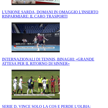
L'UNIONE SARDA, DOMANI IN OMAGGIO L'INSERTO
RISPARMIARE: IL CARO TRASPORTI
INTERNAZIONALI DI TENNIS, BINAGHI: «GRANDE
ATTESA PER IL RITORNO DI SINNER»
SERIE D, VINCE SOLO LA COS E PERDE L'OLBIA: