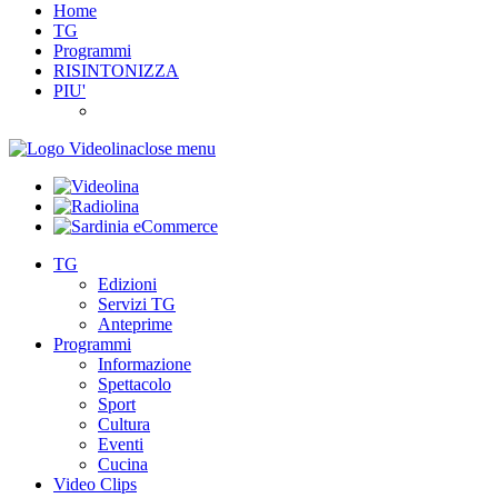
Home
TG
Programmi
RISINTONIZZA
PIU'
close menu
TG
Edizioni
Servizi TG
Anteprime
Programmi
Informazione
Spettacolo
Sport
Cultura
Eventi
Cucina
Video Clips