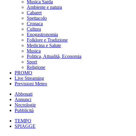
Musica Sarda
Ambiente e natura
Cabaret
Spettacolo
Cronaca
Cultura
Enogastronomia
Folklore e Tradizione
Medicina e Salute
Musica
Politica, Attualità, Economia
Sport
Religione
PROMO
Live Streaming
Previsioni Meteo
Abbonati
Annunci
Necrologie
Pubblicità
TEMPO
SPIAGGE