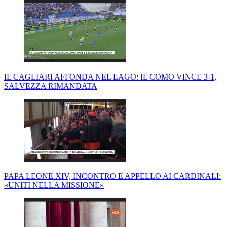
IL CAGLIARI AFFONDA NEL LAGO: IL COMO VINCE 3-1,
SALVEZZA RIMANDATA
PAPA LEONE XIV, INCONTRO E APPELLO AI CARDINALI:
«UNITI NELLA MISSIONE»