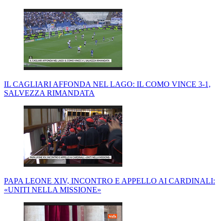
IL CAGLIARI AFFONDA NEL LAGO: IL COMO VINCE 3-1,
SALVEZZA RIMANDATA
PAPA LEONE XIV, INCONTRO E APPELLO AI CARDINALI:
«UNITI NELLA MISSIONE»