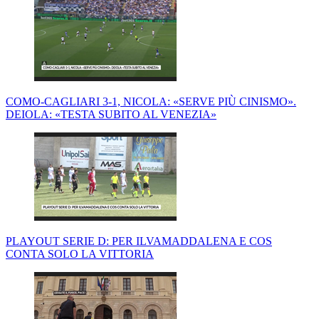
COMO-CAGLIARI 3-1, NICOLA: «SERVE PIÙ CINISMO».
DEIOLA: «TESTA SUBITO AL VENEZIA»
PLAYOUT SERIE D: PER ILVAMADDALENA E COS
CONTA SOLO LA VITTORIA