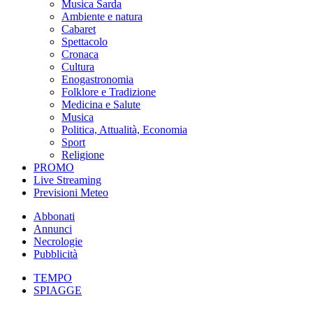
Musica Sarda
Ambiente e natura
Cabaret
Spettacolo
Cronaca
Cultura
Enogastronomia
Folklore e Tradizione
Medicina e Salute
Musica
Politica, Attualità, Economia
Sport
Religione
PROMO
Live Streaming
Previsioni Meteo
Abbonati
Annunci
Necrologie
Pubblicità
TEMPO
SPIAGGE