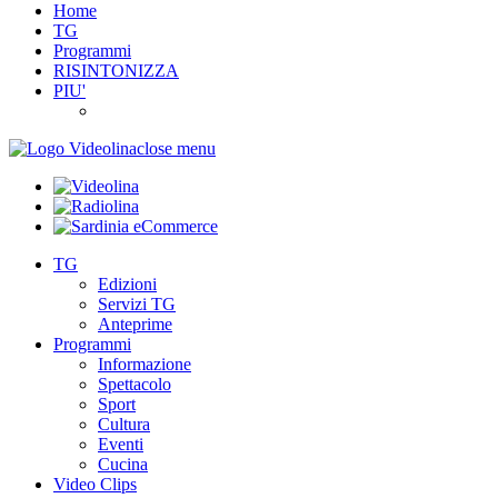
Home
TG
Programmi
RISINTONIZZA
PIU'
close menu
TG
Edizioni
Servizi TG
Anteprime
Programmi
Informazione
Spettacolo
Sport
Cultura
Eventi
Cucina
Video Clips