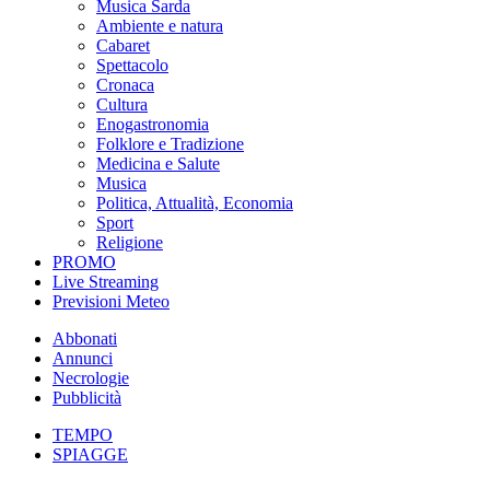
Musica Sarda
Ambiente e natura
Cabaret
Spettacolo
Cronaca
Cultura
Enogastronomia
Folklore e Tradizione
Medicina e Salute
Musica
Politica, Attualità, Economia
Sport
Religione
PROMO
Live Streaming
Previsioni Meteo
Abbonati
Annunci
Necrologie
Pubblicità
TEMPO
SPIAGGE