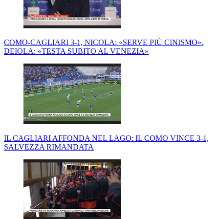
COMO-CAGLIARI 3-1, NICOLA: «SERVE PIÙ CINISMO».
DEIOLA: «TESTA SUBITO AL VENEZIA»
IL CAGLIARI AFFONDA NEL LAGO: IL COMO VINCE 3-1,
SALVEZZA RIMANDATA