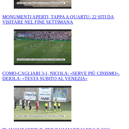
MONUMENTI APERTI, TAPPA A QUARTU: 22 SITI DA
VISITARE NEL FINE SETTIMANA
COMO-CAGLIARI 3-1, NICOLA: «SERVE PIÙ CINISMO».
DEIOLA: «TESTA SUBITO AL VENEZIA»