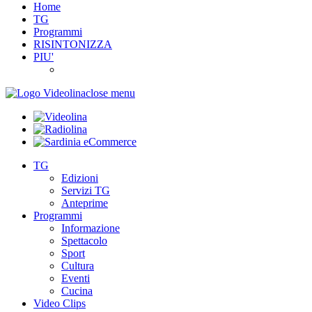
Home
TG
Programmi
RISINTONIZZA
PIU'
close menu
TG
Edizioni
Servizi TG
Anteprime
Programmi
Informazione
Spettacolo
Sport
Cultura
Eventi
Cucina
Video Clips