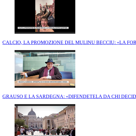
APPLAUSI PER LE MUSICHE DI ANTONIO SIMON MOSSA: 
CALCIO, LA PROMOZIONE DEL MULINU BECCIU: «LA FO
GRAUSO E LA SARDEGNA: «DIFENDETELA DA CHI DECI