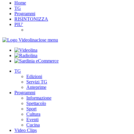
Home
TG
Programmi
RISINTONIZZA
PIU'
close menu
TG
Edizioni
Servizi TG
Anteprime
Programmi
Informazione
Spettacolo
Sport
Cultura
Eventi
Cucina
Video Clips