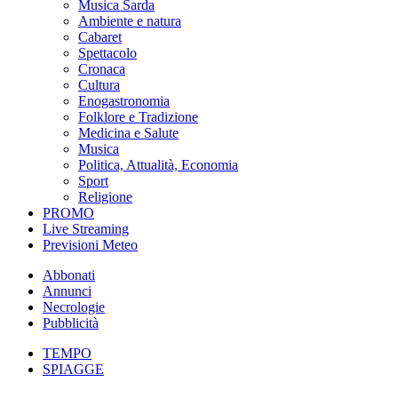
Musica Sarda
Ambiente e natura
Cabaret
Spettacolo
Cronaca
Cultura
Enogastronomia
Folklore e Tradizione
Medicina e Salute
Musica
Politica, Attualità, Economia
Sport
Religione
PROMO
Live Streaming
Previsioni Meteo
Abbonati
Annunci
Necrologie
Pubblicità
TEMPO
SPIAGGE