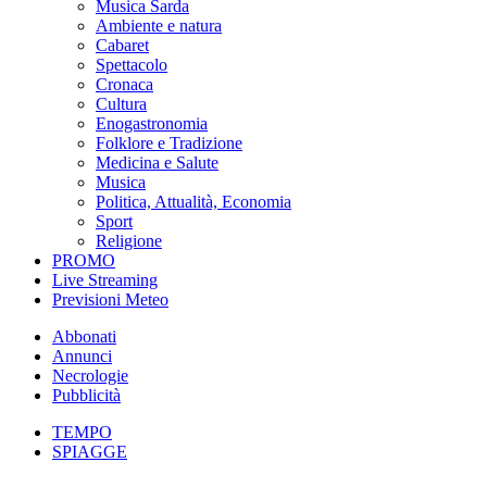
Musica Sarda
Ambiente e natura
Cabaret
Spettacolo
Cronaca
Cultura
Enogastronomia
Folklore e Tradizione
Medicina e Salute
Musica
Politica, Attualità, Economia
Sport
Religione
PROMO
Live Streaming
Previsioni Meteo
Abbonati
Annunci
Necrologie
Pubblicità
TEMPO
SPIAGGE