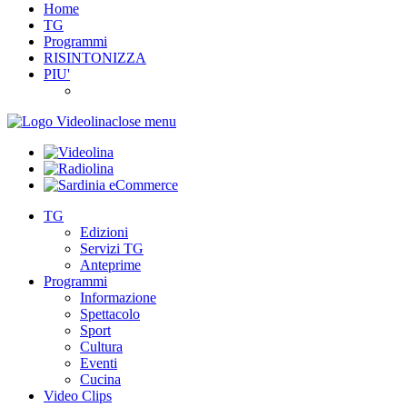
Home
TG
Programmi
RISINTONIZZA
PIU'
close menu
TG
Edizioni
Servizi TG
Anteprime
Programmi
Informazione
Spettacolo
Sport
Cultura
Eventi
Cucina
Video Clips