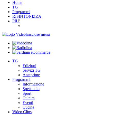
Home
TG
Programmi
RISINTONIZZA
PIU'
close menu
TG
Edizioni
Servizi TG
Anteprime
Programmi
Informazione
Spettacolo
Sport
Cultura
Eventi
Cucina
Video Clips