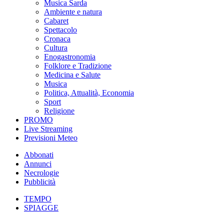
Musica Sarda
Ambiente e natura
Cabaret
Spettacolo
Cronaca
Cultura
Enogastronomia
Folklore e Tradizione
Medicina e Salute
Musica
Politica, Attualità, Economia
Sport
Religione
PROMO
Live Streaming
Previsioni Meteo
Abbonati
Annunci
Necrologie
Pubblicità
TEMPO
SPIAGGE