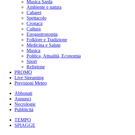
Musica Sarda
Ambiente e natura
Cabaret
Spettacolo
Cronaca
Cultura
Enogastronomia
Folklore e Tradizione
Medicina e Salute
Musica
Politica, Attualità, Economia
Sport
Religione
PROMO
Live Streaming
Previsioni Meteo
Abbonati
Annunci
Necrologie
Pubblicità
TEMPO
SPIAGGE