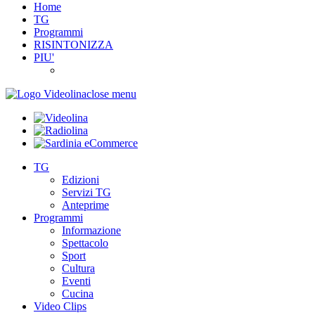
Home
TG
Programmi
RISINTONIZZA
PIU'
close menu
TG
Edizioni
Servizi TG
Anteprime
Programmi
Informazione
Spettacolo
Sport
Cultura
Eventi
Cucina
Video Clips