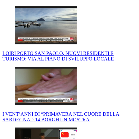
LOIRI PORTO SAN PAOLO, NUOVI RESIDENTI E
TURISMO: VIA AL PIANO DI SVILUPPO LOCALE
I VENT’ANNI DI “PRIMAVERA NEL CUORE DELLA
SARDEGNA”: 14 BORGHI IN MOSTRA