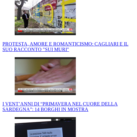
PROTESTA, AMORE E ROMANTICISMO: CAGLIARI E IL
SUO RACCONTO "SUI MURI"
I VENT’ANNI DI “PRIMAVERA NEL CUORE DELLA
SARDEGNA”: 14 BORGHI IN MOSTRA