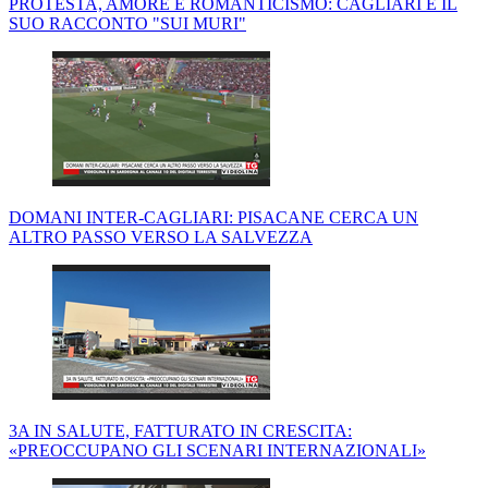
PROTESTA, AMORE E ROMANTICISMO: CAGLIARI E IL
SUO RACCONTO "SUI MURI"
DOMANI INTER-CAGLIARI: PISACANE CERCA UN
ALTRO PASSO VERSO LA SALVEZZA
3A IN SALUTE, FATTURATO IN CRESCITA:
«PREOCCUPANO GLI SCENARI INTERNAZIONALI»