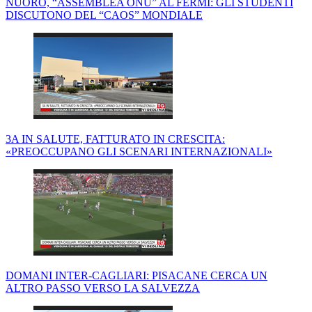
NUORO, “ASSEMBLEA ONU” AL FERMI: GLI STUDENTI
DISCUTONO DEL “CAOS” MONDIALE
3A IN SALUTE, FATTURATO IN CRESCITA:
«PREOCCUPANO GLI SCENARI INTERNAZIONALI»
DOMANI INTER-CAGLIARI: PISACANE CERCA UN
ALTRO PASSO VERSO LA SALVEZZA