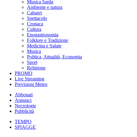
Musica Sarda
Ambiente e natura
Cabaret
Spettacolo
Cronaca
Cultura
Enogastronomia
Folklore e Tradizione
Medicina e Salute
Musica
Politica, Attualità, Economia
Sport
Religione
PROMO
Live Streaming
Previsioni Meteo
Abbonati
Annunci
Necrologie
Pubblicità
TEMPO
SPIAGGE