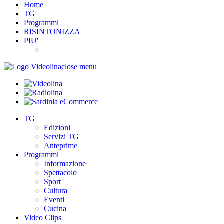
Home
TG
Programmi
RISINTONIZZA
PIU'
close menu
TG
Edizioni
Servizi TG
Anteprime
Programmi
Informazione
Spettacolo
Sport
Cultura
Eventi
Cucina
Video Clips