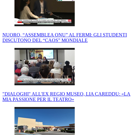
NUORO, “ASSEMBLEA ONU” AL FERMI: GLI STUDENTI
DISCUTONO DEL “CAOS” MONDIALE
"DIALOGHI" ALL'EX REGIO MUSEO, LIA CAREDDU: «LA
MIA PASSIONE PER IL TEATRO»