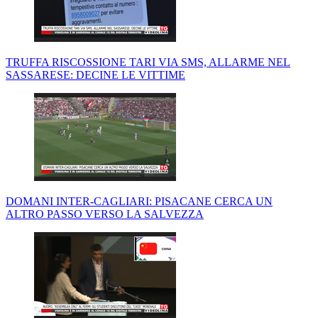
TRUFFA RISCOSSIONE TARI VIA SMS, ALLARME NEL
SASSARESE: DECINE LE VITTIME
DOMANI INTER-CAGLIARI: PISACANE CERCA UN
ALTRO PASSO VERSO LA SALVEZZA