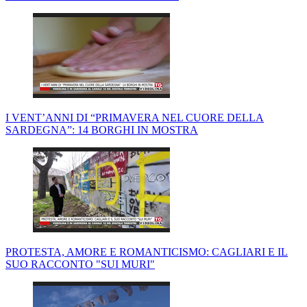
I VENT’ANNI DI “PRIMAVERA NEL CUORE DELLA
SARDEGNA”: 14 BORGHI IN MOSTRA
PROTESTA, AMORE E ROMANTICISMO: CAGLIARI E IL
SUO RACCONTO "SUI MURI"