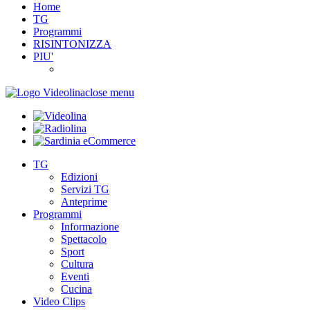
Home
TG
Programmi
RISINTONIZZA
PIU'
close menu
TG
Edizioni
Servizi TG
Anteprime
Programmi
Informazione
Spettacolo
Sport
Cultura
Eventi
Cucina
Video Clips