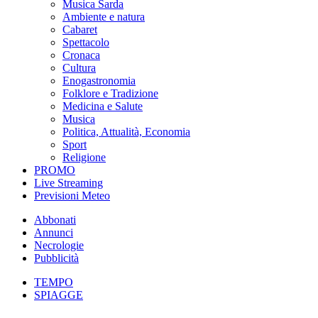
Musica Sarda
Ambiente e natura
Cabaret
Spettacolo
Cronaca
Cultura
Enogastronomia
Folklore e Tradizione
Medicina e Salute
Musica
Politica, Attualità, Economia
Sport
Religione
PROMO
Live Streaming
Previsioni Meteo
Abbonati
Annunci
Necrologie
Pubblicità
TEMPO
SPIAGGE