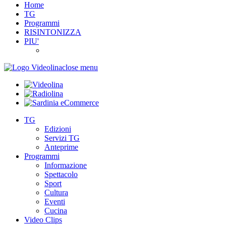
Home
TG
Programmi
RISINTONIZZA
PIU'
close menu
TG
Edizioni
Servizi TG
Anteprime
Programmi
Informazione
Spettacolo
Sport
Cultura
Eventi
Cucina
Video Clips