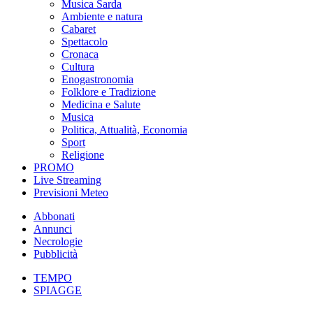
Musica Sarda
Ambiente e natura
Cabaret
Spettacolo
Cronaca
Cultura
Enogastronomia
Folklore e Tradizione
Medicina e Salute
Musica
Politica, Attualità, Economia
Sport
Religione
PROMO
Live Streaming
Previsioni Meteo
Abbonati
Annunci
Necrologie
Pubblicità
TEMPO
SPIAGGE