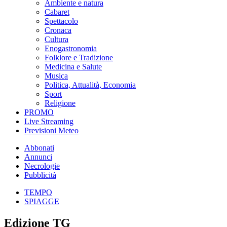
Ambiente e natura
Cabaret
Spettacolo
Cronaca
Cultura
Enogastronomia
Folklore e Tradizione
Medicina e Salute
Musica
Politica, Attualità, Economia
Sport
Religione
PROMO
Live Streaming
Previsioni Meteo
Abbonati
Annunci
Necrologie
Pubblicità
TEMPO
SPIAGGE
Edizione TG