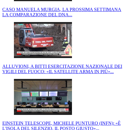
CASO MANUELA MURGIA, LA PROSSIMA SETTIMANA
LA COMPARAZIONE DEL DNA...
ALLUVIONI, A BITTI ESERCITAZIONE NAZIONALE DEI
VIGILI DEL FUOCO: «IL SATELLITE ARMA IN PIÙ»...
EINSTEIN TELESCOPE, MICHELE PUNTURO (INFN): «È
L'ISOLA DEL SILENZIO, IL POSTO GIUSTO»...