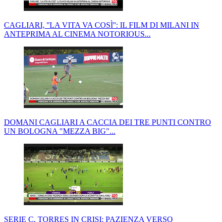
CAGLIARI, ''LA VITA VA COSÌ'': IL FILM DI MILANI IN
ANTEPRIMA AL CINEMA NOTORIOUS...
DOMANI CAGLIARI A CACCIA DEI TRE PUNTI CONTRO
UN BOLOGNA "MEZZA BIG"...
SERIE C, TORRES IN CRISI: PAZIENZA VERSO