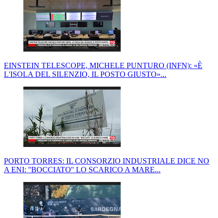
EINSTEIN TELESCOPE, MICHELE PUNTURO (INFN): «È
L'ISOLA DEL SILENZIO, IL POSTO GIUSTO»...
PORTO TORRES: IL CONSORZIO INDUSTRIALE DICE NO
A ENI: ''BOCCIATO'' LO SCARICO A MARE...