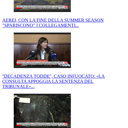
AEREI, CON LA FINE DELLA SUMMER SEASON
"SPARISCONO" I COLLEGAMENTI...
''DECADENZA TODDE'', CASO INFUOCATO: «LA
CONSULTA APPOGGIA LA SENTENZA DEL
TRIBUNALE»...