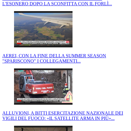
L'ESONERO DOPO LA SCONFITTA CON IL FORLÌ...
AEREI, CON LA FINE DELLA SUMMER SEASON
"SPARISCONO" I COLLEGAMENTI...
ALLUVIONI, A BITTI ESERCITAZIONE NAZIONALE DEI
VIGILI DEL FUOCO: «IL SATELLITE ARMA IN PIÙ»...