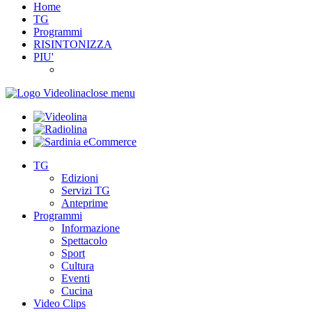
Home
TG
Programmi
RISINTONIZZA
PIU'
close menu
TG
Edizioni
Servizi TG
Anteprime
Programmi
Informazione
Spettacolo
Sport
Cultura
Eventi
Cucina
Video Clips