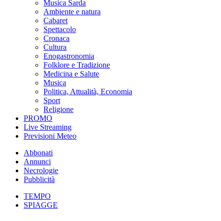
Musica Sarda
Ambiente e natura
Cabaret
Spettacolo
Cronaca
Cultura
Enogastronomia
Folklore e Tradizione
Medicina e Salute
Musica
Politica, Attualità, Economia
Sport
Religione
PROMO
Live Streaming
Previsioni Meteo
Abbonati
Annunci
Necrologie
Pubblicità
TEMPO
SPIAGGE