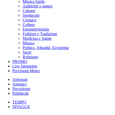
Musica Sarda
Ambiente e natura
Cabaret
Spettacolo
Cronaca
Cultura
Enogastronomia
Folklore e Tradizione
Medicina e Salute
Musica
Politica, Attualità, Economia
Sport
Religione
PROMO
Live Streaming
Previsioni Meteo
Abbonati
Annunci
Necrologie
Pubblicità
TEMPO
SPIAGGE