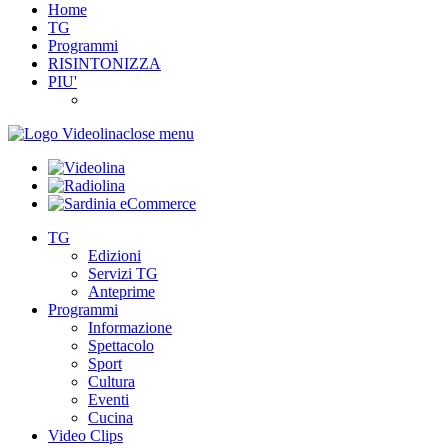
Home
TG
Programmi
RISINTONIZZA
PIU'
close menu
TG
Edizioni
Servizi TG
Anteprime
Programmi
Informazione
Spettacolo
Sport
Cultura
Eventi
Cucina
Video Clips