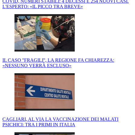
COVID, NUMERI STABILI: 4 DECESSI E 254 NUOVI CASI.
L'ESPERTO: «IL PICCO TRA BREVE»
IL CASO ''FRAGILI'', LA REGIONE FA CHIAREZZA:
«NESSUNO VERRÀ ESCLUSO»
CAGLIARI, AL VIA LA VACCINAZIONE DEI MALATI
PSICHICI: TRA I PRIMI IN ITALIA