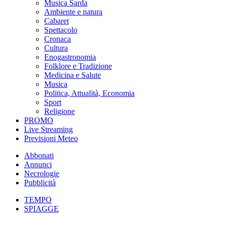
Musica Sarda
Ambiente e natura
Cabaret
Spettacolo
Cronaca
Cultura
Enogastronomia
Folklore e Tradizione
Medicina e Salute
Musica
Politica, Attualità, Economia
Sport
Religione
PROMO
Live Streaming
Previsioni Meteo
Abbonati
Annunci
Necrologie
Pubblicità
TEMPO
SPIAGGE