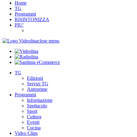
Home
TG
Programmi
RISINTONIZZA
PIU'
close menu
TG
Edizioni
Servizi TG
Anteprime
Programmi
Informazione
Spettacolo
Sport
Cultura
Eventi
Cucina
Video Clips