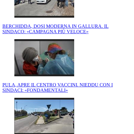
BERCHIDDA, DOSI MODERNA IN GALLURA. IL
SINDACO: «CAMPAGNA PIÙ VELOCE»
PULA, APRE IL CENTRO VACCINI. NIEDDU CON I
SINDACI: «FONDAMENTALI»