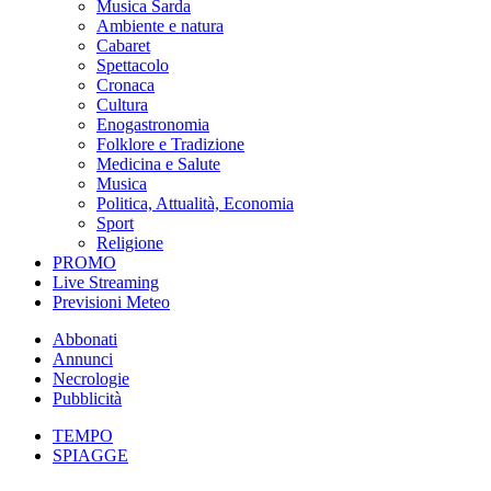
Musica Sarda
Ambiente e natura
Cabaret
Spettacolo
Cronaca
Cultura
Enogastronomia
Folklore e Tradizione
Medicina e Salute
Musica
Politica, Attualità, Economia
Sport
Religione
PROMO
Live Streaming
Previsioni Meteo
Abbonati
Annunci
Necrologie
Pubblicità
TEMPO
SPIAGGE