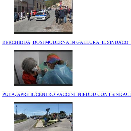
BERCHIDDA, DOSI MODERNA IN GALLURA. IL SINDACO
PULA, APRE IL CENTRO VACCINI. NIEDDU CON I SINDAC