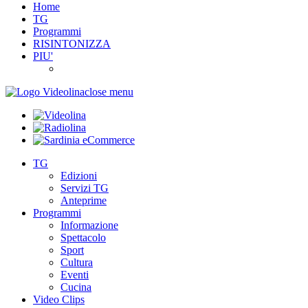
Home
TG
Programmi
RISINTONIZZA
PIU'
close menu
TG
Edizioni
Servizi TG
Anteprime
Programmi
Informazione
Spettacolo
Sport
Cultura
Eventi
Cucina
Video Clips