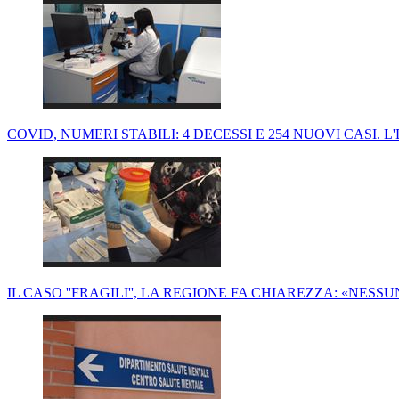
COVID, NUMERI STABILI: 4 DECESSI E 254 NUOVI CASI. L
IL CASO ''FRAGILI'', LA REGIONE FA CHIAREZZA: «NES