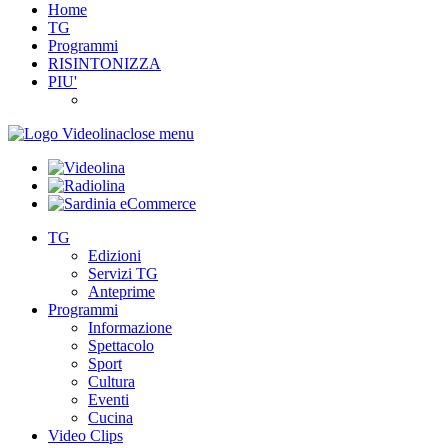
Home
TG
Programmi
RISINTONIZZA
PIU'
close menu
TG
Edizioni
Servizi TG
Anteprime
Programmi
Informazione
Spettacolo
Sport
Cultura
Eventi
Cucina
Video Clips