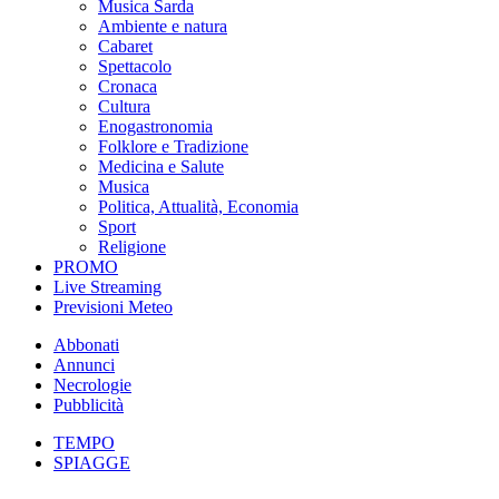
Musica Sarda
Ambiente e natura
Cabaret
Spettacolo
Cronaca
Cultura
Enogastronomia
Folklore e Tradizione
Medicina e Salute
Musica
Politica, Attualità, Economia
Sport
Religione
PROMO
Live Streaming
Previsioni Meteo
Abbonati
Annunci
Necrologie
Pubblicità
TEMPO
SPIAGGE