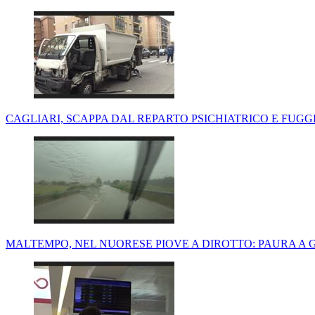
CAGLIARI, SCAPPA DAL REPARTO PSICHIATRICO E FUGG
MALTEMPO, NEL NUORESE PIOVE A DIROTTO: PAURA A G