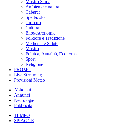
Musica Sarda
Ambiente e natura
Cabaret
Spettacolo
Cronaca
Cultura
Enogastronomia
Folklore e Tradizione
Medicina e Salute
Musica
Politica, Attualità, Economia
Sport
Religione
PROMO
Live Streaming
Previsioni Meteo
Abbonati
Annunci
Necrologie
Pubblicità
TEMPO
SPIAGGE