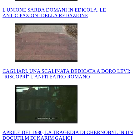
L'UNIONE SARDA DOMANI IN EDICOLA, LE
ANTICIPAZIONI DELLA REDAZIONE
CAGLIARI, UNA SCALINATA DEDICATA A DORO LEVI:
''RISCOPRÌ'' L'ANFITEATRO ROMANO
APRILE DEL 1986, LA TRAGEDIA DI CHERNOBYL IN UN
DOCUFILM DI KARIM GALICI