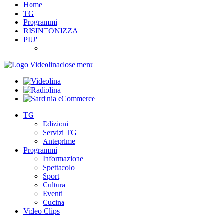
Home
TG
Programmi
RISINTONIZZA
PIU'
close menu
TG
Edizioni
Servizi TG
Anteprime
Programmi
Informazione
Spettacolo
Sport
Cultura
Eventi
Cucina
Video Clips