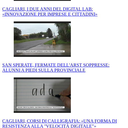
CAGLIARI, I DUE ANNI DEL DIGITAL LAB:
«INNOVAZIONE PER IMPRESE E CITTADINI»
SAN SPERATE, FERMATE DELL'ARST SOPPRESSE:
ALUNNI A PIEDI SULLA PROVINCIALE
CAGLIARI, CORSI DI CALLIGRAFIA: «UNA FORMA DI
RESISTENZA ALLA ''VELOCITÀ DIGITALE"»