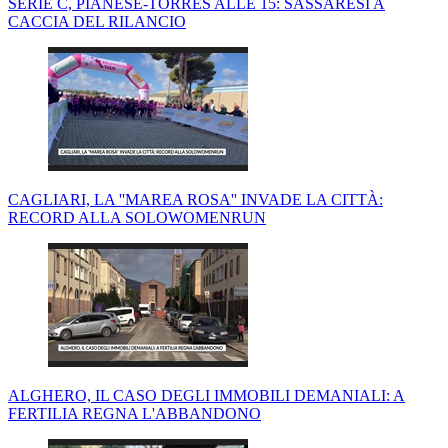
SERIE C, PIANESE-TORRES ALLE 15: SASSARESI A
CACCIA DEL RILANCIO
CAGLIARI, LA ''MAREA ROSA'' INVADE LA CITTÀ:
RECORD ALLA SOLOWOMENRUN
ALGHERO, IL CASO DEGLI IMMOBILI DEMANIALI: A
FERTILIA REGNA L'ABBANDONO