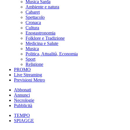
Musica Sarda
Ambiente e natura
Cabaret
Spettacolo
Cronaca
Cultura
Enogastronomia
Folklore e Tradizione
Medicina e Salute
Musica
Politica, Attualità, Economia
Sport
Religione
PROMO
Live Streaming
Previsioni Meteo
Abbonati
Annunci
Necrologie
Pubblicità
TEMPO
SPIAGGE