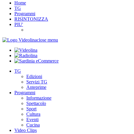
Home
TG
Programmi
RISINTONIZZA
PIU'
close menu
TG
Edizioni
Servizi TG
Anteprime
Programmi
Informazione
Spettacolo
Sport
Cultura
Eventi
Cucina
Video Clips