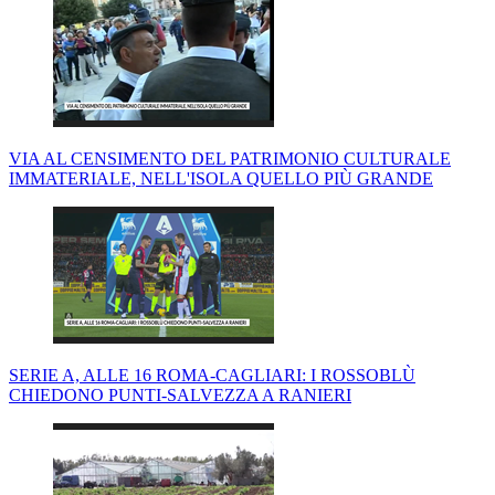
VIA AL CENSIMENTO DEL PATRIMONIO CULTURALE
IMMATERIALE, NELL'ISOLA QUELLO PIÙ GRANDE
SERIE A, ALLE 16 ROMA-CAGLIARI: I ROSSOBLÙ
CHIEDONO PUNTI-SALVEZZA A RANIERI