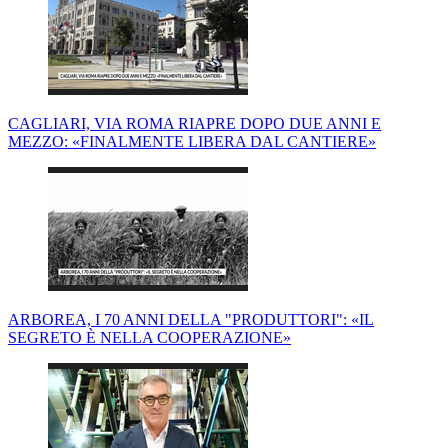
CAGLIARI, VIA ROMA RIAPRE DOPO DUE ANNI E
MEZZO: «FINALMENTE LIBERA DAL CANTIERE»
ARBOREA, I 70 ANNI DELLA "PRODUTTORI": «IL
SEGRETO È NELLA COOPERAZIONE»