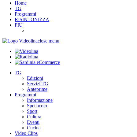
Home
TG
Programmi
RISINTONIZZA
PIU'
close menu
TG
Edizioni
Servizi TG
Anteprime
Programmi
Informazione
Spettacolo
Sport
Cultura
Eventi
Cucina
Video Clips