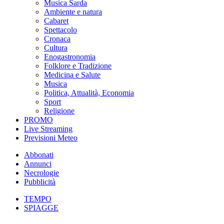
Musica Sarda
Ambiente e natura
Cabaret
Spettacolo
Cronaca
Cultura
Enogastronomia
Folklore e Tradizione
Medicina e Salute
Musica
Politica, Attualità, Economia
Sport
Religione
PROMO
Live Streaming
Previsioni Meteo
Abbonati
Annunci
Necrologie
Pubblicità
TEMPO
SPIAGGE