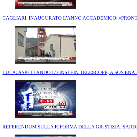
CAGLIARI, INAUGURATO L'ANNO ACCADEMICO: «PRONTI
LULA: ASPETTANDO L’EINSTEIN TELESCOPE, A SOS ENA
REFERENDUM SULLA RIFORMA DELLA GIUSTIZIA, SARDI 