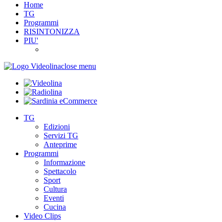
Home
TG
Programmi
RISINTONIZZA
PIU'
close menu
TG
Edizioni
Servizi TG
Anteprime
Programmi
Informazione
Spettacolo
Sport
Cultura
Eventi
Cucina
Video Clips