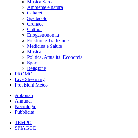
Musica Sarda
Ambiente e natura
Cabaret
Spettacolo
Cronaca
Cultura
Enogastronomia
Folklore e Tradizione
Medicina e Salute
Musica
Politica, Attualità, Economia
Sport
Religione
PROMO
Live Streaming
Previsioni Meteo
Abbonati
Annunci
Necrologie
Pubblicità
TEMPO
SPIAGGE