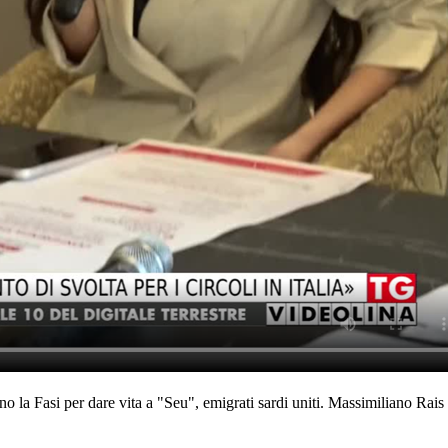
o la Fasi per dare vita a "Seu", emigrati sardi uniti. Massimiliano Rais