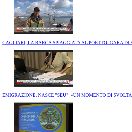
CAGLIARI, LA BARCA SPIAGGIATA AL POETTO: GARA DI
EMIGRAZIONE, NASCE "SEU": «UN MOMENTO DI SVOLTA P