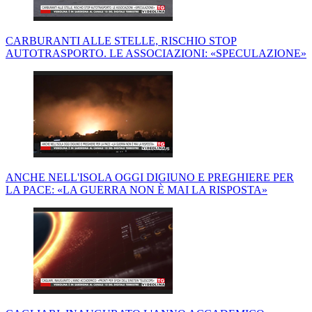
CARBURANTI ALLE STELLE, RISCHIO STOP
AUTOTRASPORTO. LE ASSOCIAZIONI: «SPECULAZIONE»
ANCHE NELL'ISOLA OGGI DIGIUNO E PREGHIERE PER
LA PACE: «LA GUERRA NON È MAI LA RISPOSTA»