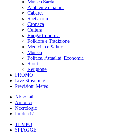
Musica Sarda
Ambiente e natura
Cabaret
Spettacolo
Cronaca
Cultura
Enogastronomia
Folklore e Tradizione
Medicina e Salute
Musica
Politica, Attualità, Economia
Sport
Religione
PROMO
Live Streaming
Previsioni Meteo
Abbonati
Annunci
Necrologie
Pubblicità
TEMPO
SPIAGGE