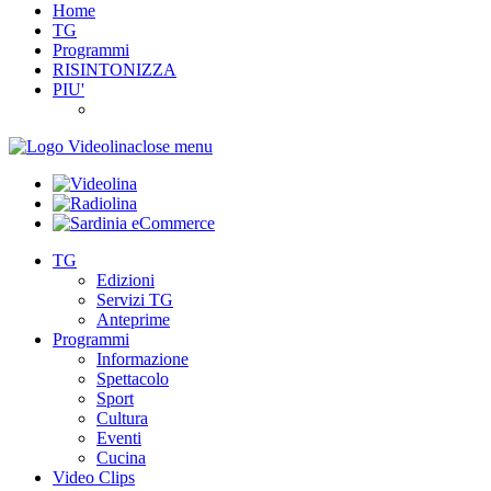
Home
TG
Programmi
RISINTONIZZA
PIU'
close menu
TG
Edizioni
Servizi TG
Anteprime
Programmi
Informazione
Spettacolo
Sport
Cultura
Eventi
Cucina
Video Clips