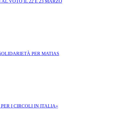
AL VOTO IL 22 E 23 MARZO
 SOLIDARIETÀ PER MATIAS
ER I CIRCOLI IN ITALIA»