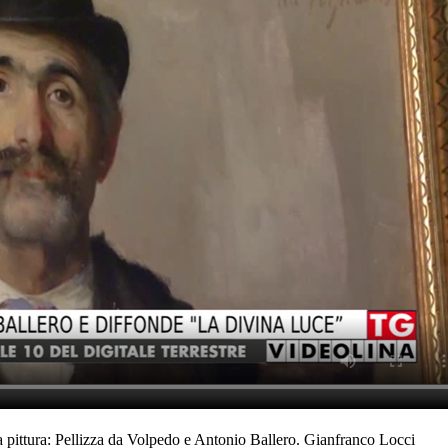
a pittura: Pellizza da Volpedo e Antonio Ballero. Gianfranco Locci