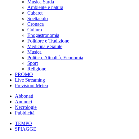
Musica Sarda
Ambiente e natura
Cabaret
Spettacolo
Cronaca
Cultura
Enogastronomia
Folklore e Tradizione
Medicina e Salute
Musica
Politica, Attualità, Economia
Sport
Religione
PROMO
Live Streaming
Previsioni Meteo
Abbonati
Annunci
Necrologie
Pubblicità
TEMPO
SPIAGGE