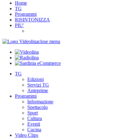
Home
TG
Programmi
RISINTONIZZA
PIU'
close menu
TG
Edizioni
Servizi TG
Anteprime
Programmi
Informazione
Spettacolo
Sport
Cultura
Eventi
Cucina
Video Clips