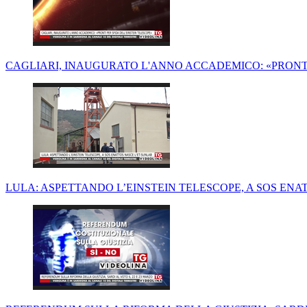
CAGLIARI, INAUGURATO L'ANNO ACCADEMICO: «PRONTI
LULA: ASPETTANDO L’EINSTEIN TELESCOPE, A SOS ENA