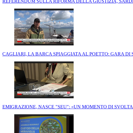
REFERENDUM SULLA RIFORMA DELLA GIUSTIZIA, SARDI 
CAGLIARI, LA BARCA SPIAGGIATA AL POETTO: GARA DI
EMIGRAZIONE, NASCE "SEU": «UN MOMENTO DI SVOLTA P