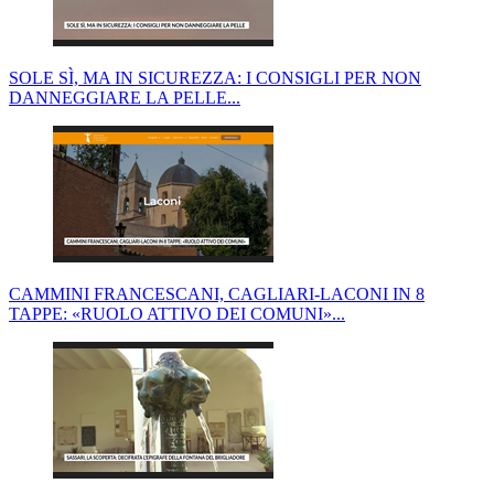
SOLE SÌ, MA IN SICUREZZA: I CONSIGLI PER NON
DANNEGGIARE LA PELLE...
CAMMINI FRANCESCANI, CAGLIARI-LACONI IN 8
TAPPE: «RUOLO ATTIVO DEI COMUNI»...