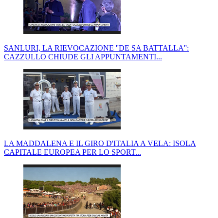
SANLURI, LA RIEVOCAZIONE ''DE SA BATTALLA'':
CAZZULLO CHIUDE GLI APPUNTAMENTI...
LA MADDALENA E IL GIRO D'ITALIA A VELA: ISOLA
CAPITALE EUROPEA PER LO SPORT...