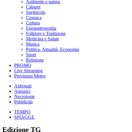
Ambiente e natura
Cabaret
Spettacolo
Cronaca
Cultura
Enogastronomia
Folklore e Tradizione
Medicina e Salute
Musica
Politica, Attualità, Economia
Sport
Religione
PROMO
Live Streaming
Previsioni Meteo
Abbonati
Annunci
Necrologie
Pubblicità
TEMPO
SPIAGGE
Edizione TG