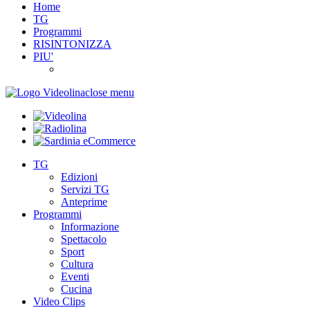
Home
TG
Programmi
RISINTONIZZA
PIU'
close menu
TG
Edizioni
Servizi TG
Anteprime
Programmi
Informazione
Spettacolo
Sport
Cultura
Eventi
Cucina
Video Clips