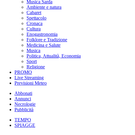
Musica Sarda
Ambiente e natura
Cabaret
Spettacolo
Cronaca
Cultura
Enogastronomia
Folklore e Tradizione
Medicina e Salute
Musica
Politica, Attualità, Economia
Sport
Religione
PROMO
Live Streaming
Previsioni Meteo
Abbonati
Annunci
Necrologie
Pubblicità
TEMPO
SPIAGGE