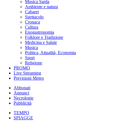
Musica Sarda
Ambiente e natura
Cabaret
Spettacolo
Cronaca
Cultura
Enogastronomia
Folklore e Tradizione
Medicina e Salute
Musica
Politica, Attualità, Economia
Sport
Religione
PROMO
Live Streaming
Previsioni Meteo
Abbonati
Annunci
Necrologie
Pubblicità
TEMPO
SPIAGGE