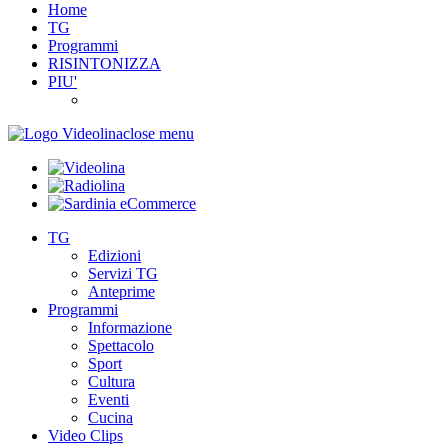
Home
TG
Programmi
RISINTONIZZA
PIU'
close menu
TG
Edizioni
Servizi TG
Anteprime
Programmi
Informazione
Spettacolo
Sport
Cultura
Eventi
Cucina
Video Clips