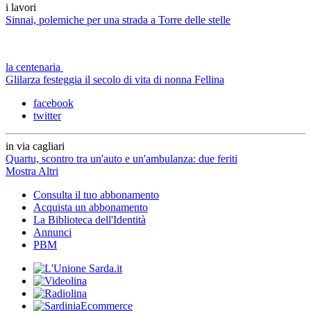
i lavori
Sinnai, polemiche per una strada a Torre delle stelle
la centenaria
Glilarza festeggia il secolo di vita di nonna Fellina
facebook
twitter
in via cagliari
Quartu, scontro tra un'auto e un'ambulanza: due feriti
Mostra Altri
Consulta il tuo abbonamento
Acquista un abbonamento
La Biblioteca dell'Identità
Annunci
PBM