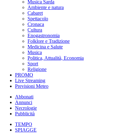
Musica Sarda
Ambiente e natura
Cabaret
Spettacolo
Cronaca
Cultura
Enogastronomia
Folklore e Tradizione
Medicina e Salute
Musica
Politica, Attualità, Economia
Sport
Religione
PROMO
Live Streaming
Previsioni Meteo
Abbonati
Annunci
Necrologie
Pubblicità
TEMPO
SPIAGGE