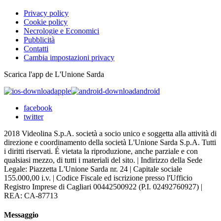
Privacy policy
Cookie policy
Necrologie e Economici
Pubblicità
Contatti
Cambia impostazioni privacy
Scarica l'app de L'Unione Sarda
apple
android
facebook
twitter
2018 Videolina S.p.A. società a socio unico e soggetta alla attività di
direzione e coordinamento della società L'Unione Sarda S.p.A. Tutti
i diritti riservati. É vietata la riproduzione, anche parziale e con
qualsiasi mezzo, di tutti i materiali del sito. | Indirizzo della Sede
Legale: Piazzetta L'Unione Sarda nr. 24 | Capitale sociale
155.000,00 i.v. | Codice Fiscale ed iscrizione presso l'Ufficio
Registro Imprese di Cagliari 00442500922 (P.I. 02492760927) |
REA: CA-87713
Messaggio