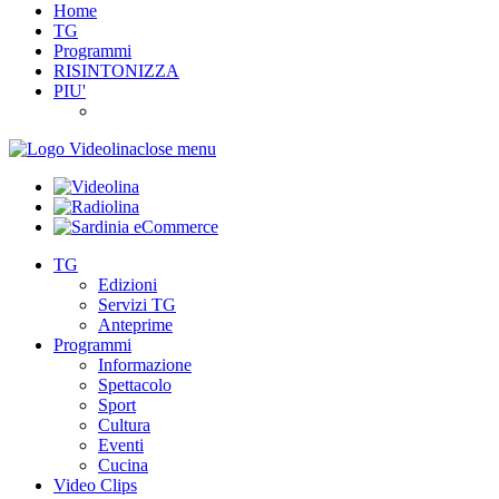
Home
TG
Programmi
RISINTONIZZA
PIU'
close menu
TG
Edizioni
Servizi TG
Anteprime
Programmi
Informazione
Spettacolo
Sport
Cultura
Eventi
Cucina
Video Clips